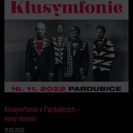
Klusymfonie v Pardubicích -
nový termín
21.02.2022