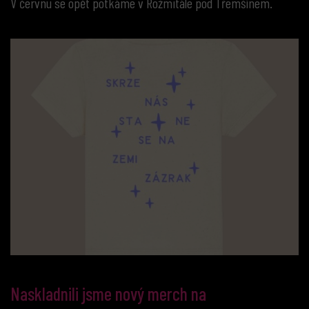
V červnu se opět potkáme v Rožmitále pod Třemšínem.
Naskladnili jsme nový merch na