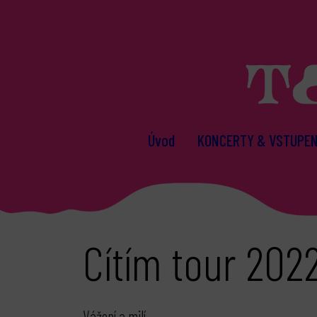
Úvod
KONCERTY & VSTUPE
Cítím tour 202
Vážení a milí,