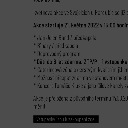
květnová akce ve Svojšicích u Pardubic se již
Akce startuje 21. května 2022 v 15:00 hodin
* Jan Jelen Band / předkapela
* B1nary / předkapela
* Doprovodný program
* Děti do 8 let zdarma. ZTP/P - 1 vstupenk
* Cateringová zóna s čerstvým kvalitním jídle
* Možnost přespat zdarma ve stanovém měst
* Koncert Tomáše Kluse a jeho Cílové kapely z
Akce je přeložena z původního termínu 14.08.20
měnit.
Vstupenky jsou k zakoupení zde.