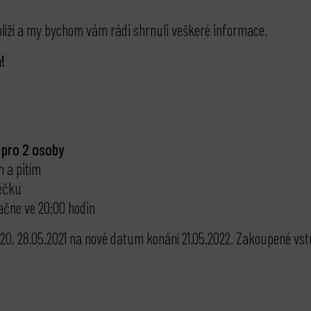
 blíží a my bychom vám rádi shrnuli veškeré informace.
!
a pro 2 osoby
m a pitím
ečku
ačne ve 20:00 hodin
20, 28.05.2021 na nové datum konání 21.05.2022. Zakoupené vstu