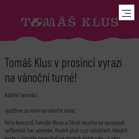
Tomáš Klus v prosinci vyrazí
na vánoční turné!
Vážení fanoušci,
vyrážíme za vámi na vánoční turné!
Série koncertů Tomáše Kluse a Cílové skupiny se vynasnaží
zpříjemnit čas adventní. Kromě písní ryze vánočních, kterých
byste u Tomáše napočítali na prstech jedné ruky :-), vám