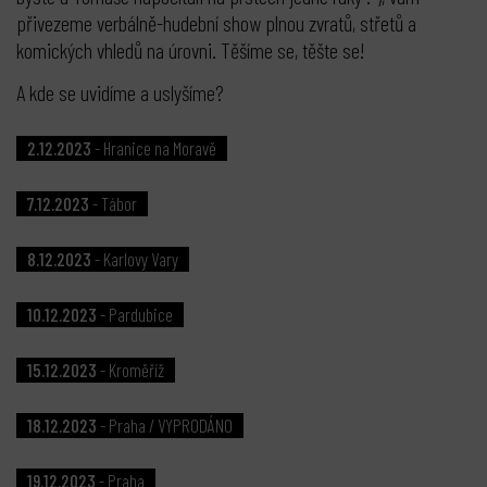
přivezeme verbálně-hudební show plnou zvratů, střetů a
komických vhledů na úrovni. Těšíme se, těšte se!
A kde se uvidíme a uslyšíme?
2.12.2023
- Hranice na Moravě
7.12.2023
- Tábor
8.12.2023
- Karlovy Vary
10.12.2023
- Pardubice
15.12.2023
- Kroměříž
18.12.2023
- Praha / VYPRODÁNO
19.12.2023
- Praha