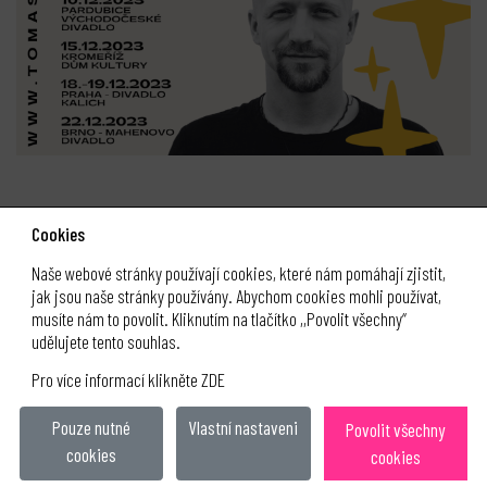
Cookies
Naše webové stránky používají cookies, které nám pomáhají zjistit,
jak jsou naše stránky používány. Abychom cookies mohli používat,
musíte nám to povolit. Kliknutím na tlačítko ,,Povolit všechny“
klubklus.cz
udělujete tento souhlas.
Pro více informací klikněte ZDE
obchodní podmínky
ochrana osobních údajů
Pouze nutné
Vlastní nastaveni
Povolit všechny
cookies
&
cookies
(c) 2021 Tomáš Klus s.r.o.
eclair design
BZUCO