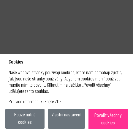
Cookies
Naše webové stránky používají cookies, které nám pomáhají zjistit,
jak jsou naše stránky používány. Abychom cookies mohli používat,
musíte nám to povolit. Kliknutím na tlačítko ,,Povolit všechny“
klubklus.cz
udělujete tento souhlas.
Pro více informací klikněte ZDE
obchodní podmínky
ochrana osobních údajů
Pouze nutné
Vlastní nastaveni
Povolit všechny
cookies
&
cookies
(c) 2021 Tomáš Klus s.r.o.
eclair design
BZUCO