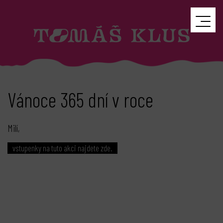
Vánoce 365 dní v roce
Milí,
vstupenky na tuto akci najdete zde.