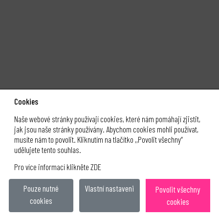
Cookies
Naše webové stránky používají cookies, které nám pomáhají zjistit,
jak jsou naše stránky používány. Abychom cookies mohli používat,
musíte nám to povolit. Kliknutím na tlačítko ,,Povolit všechny“
klubklus.cz
udělujete tento souhlas.
Pro více informací klikněte ZDE
obchodní podmínky
ochrana osobních údajů
Pouze nutné
Vlastní nastaveni
Povolit všechny
cookies
&
cookies
(c) 2021 Tomáš Klus s.r.o.
eclair design
BZUCO