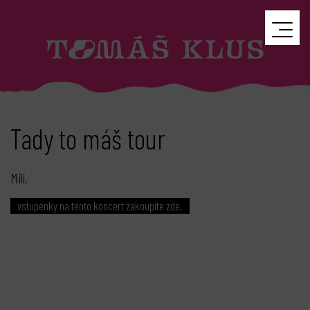
Tady to máš tour
Milí,
vstupenky na tento koncert zakoupíte zde.